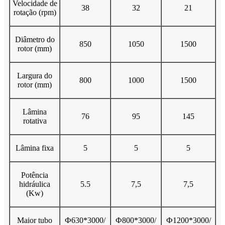
Velocidade de
38
32
21
rotação (rpm)
Diâmetro do
850
1050
1500
rotor (mm)
Largura do
800
1000
1500
rotor (mm)
Lâmina
76
95
145
rotativa
Lâmina fixa
5
5
5
Potência
hidráulica
5.5
7,5
7,5
(Kw)
Maior tubo
Ф630*3000/
Ф800*3000/
Ф1200*3000/