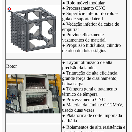
● Rolo móvel modular
● Processamento CNC
● Superfície inferior do rolo e
guia de suporte lateral
● Vedação inferior da caixa de
empurrar
● Previne eficazmente
vazamentos de material
● Propulsão hidráulica, cilindro
de óleo de dois estágios
● Layout otimizado de alta
Rotor
precisão da lâmina
● Trituração de alta eficiência,
grande força de cisalhamento,
baixa carga
● Têmpera geral e tratamento
térmico de têmpera
● Processamento CNC
● Material da lâmina: Cr12MoV,
usado duas vezes
● Plataforma de corte importada
da Itália
● Rolamentos de alta resistência e