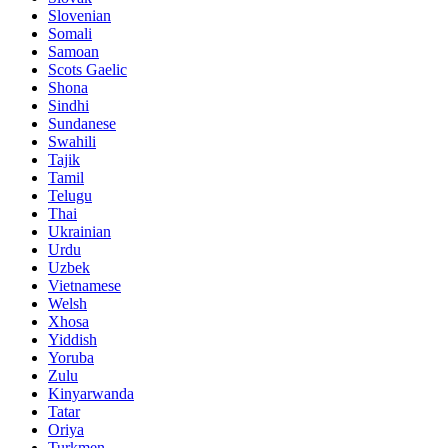
Slovenian
Somali
Samoan
Scots Gaelic
Shona
Sindhi
Sundanese
Swahili
Tajik
Tamil
Telugu
Thai
Ukrainian
Urdu
Uzbek
Vietnamese
Welsh
Xhosa
Yiddish
Yoruba
Zulu
Kinyarwanda
Tatar
Oriya
Turkmen