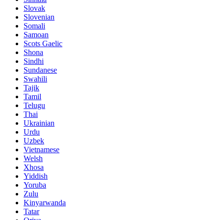
Slovak
Slovenian
Somali
Samoan
Scots Gaelic
Shona
Sindhi
Sundanese
Swahili
Tajik
Tamil
Telugu
Thai
Ukrainian
Urdu
Uzbek
Vietnamese
Welsh
Xhosa
Yiddish
Yoruba
Zulu
Kinyarwanda
Tatar