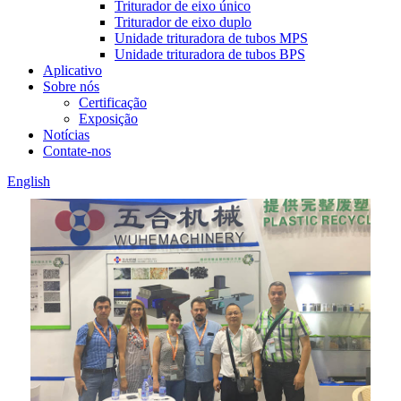
Triturador de eixo único
Triturador de eixo duplo
Unidade trituradora de tubos MPS
Unidade trituradora de tubos BPS
Aplicativo
Sobre nós
Certificação
Exposição
Notícias
Contate-nos
English