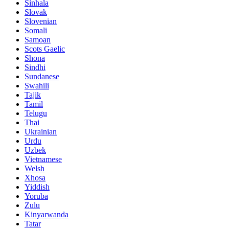
Sinhala
Slovak
Slovenian
Somali
Samoan
Scots Gaelic
Shona
Sindhi
Sundanese
Swahili
Tajik
Tamil
Telugu
Thai
Ukrainian
Urdu
Uzbek
Vietnamese
Welsh
Xhosa
Yiddish
Yoruba
Zulu
Kinyarwanda
Tatar