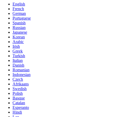
English
French
German
Portuguese
Spanish
Russian
Japanese
Korean
Arabic
Irish
Greek
Turkish
Italian
Danish
Romanian
Indonesian
Czech
Afrikaans
Swedish
Polish
Basque
Catalan
Esperanto
Hindi
Lao